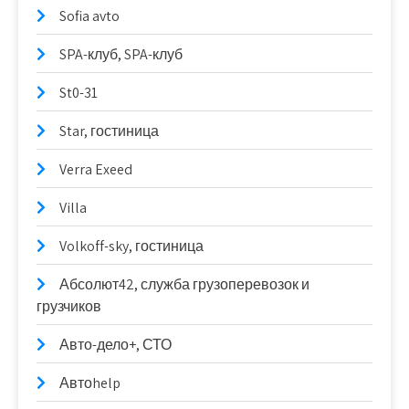
Sofia avto
SPA-клуб, SPA-клуб
St0-31
Star, гостиница
Verra Exeed
Villa
Volkoff-sky, гостиница
Абсолют42, служба грузоперевозок и
грузчиков
Авто-дело+, СТО
Автоhelp