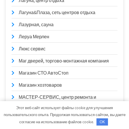
Лагуна, центр отдыха
Лагуна&Плаза, сеть центров отдыха
Лазурная, сауна
Леруа Мерлен
Люкс сервис
Маг дверей, торгово-монтажная компания
Магазин СТО АвтоСтоп
Магазин хозтоваров
МАСТЕР-СЕРВИС, центр ремонта и
диагностики ДВС
Этот веб-сайт использует файлы cookie для улучшения
пользовательского опыта. Продолжая пользоваться сайтом, вы даете
Мастерская компьютерной диагностики
согласие на использование файлов cookie.
OK
автомобилей