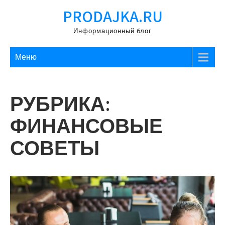
Перейти
PRODAJKA.RU
к
содержимому
Информационный блог
Меню
РУБРИКА:
ФИНАНСОВЫЕ
СОВЕТЫ