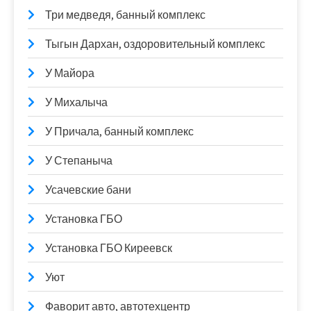
Три медведя, банный комплекс
Тыгын Дархан, оздоровительный комплекс
У Майора
У Михалыча
У Причала, банный комплекс
У Степаныча
Усачевские бани
Установка ГБО
Установка ГБО Киреевск
Уют
Фаворит авто, автотехцентр