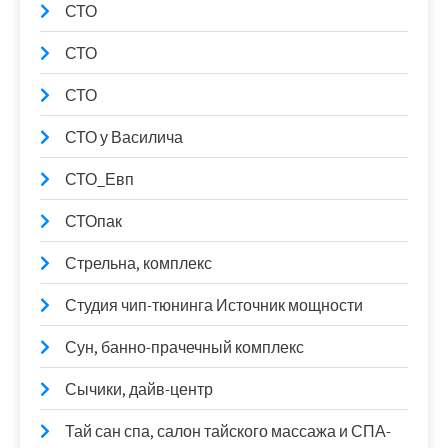
СТО
СТО
СТО
СТО у Василича
СТО_Евп
СТОпак
Стрельна, комплекс
Студия чип-тюнинга Источник мощности
Сун, банно-прачечный комплекс
Сычики, дайв-центр
Тай сан спа, салон тайского массажа и СПА-