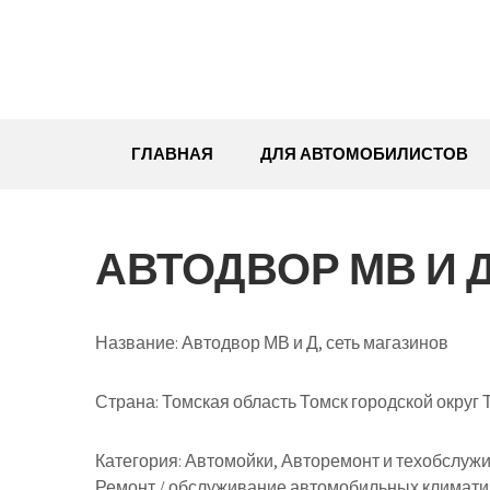
Перейти
к
содержимому
ГЛАВНАЯ
ДЛЯ АВТОМОБИЛИСТОВ
АВТОДВОР МВ И 
Название:
Автодвор МВ и Д, сеть магазинов
Страна:
Томская область Томск городской округ 
Категория:
Автомойки, Авторемонт и техобслужив
Ремонт / обслуживание автомобильных климатиче