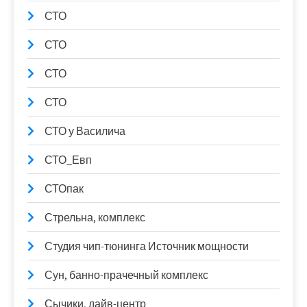
СТО
СТО
СТО
СТО
СТО у Василича
СТО_Евп
СТОпак
Стрельна, комплекс
Студия чип-тюнинга Источник мощности
Сун, банно-прачечный комплекс
Сычики, дайв-центр