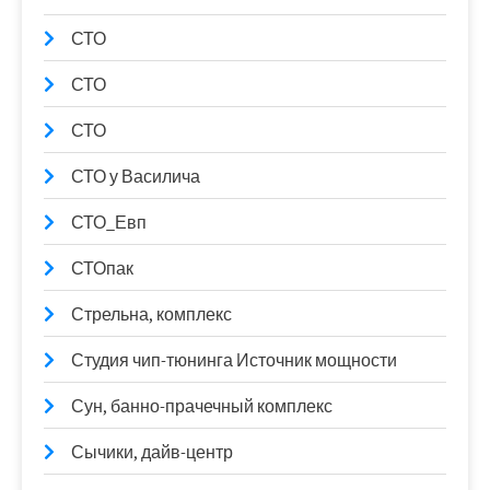
СТО
СТО
СТО
СТО у Василича
СТО_Евп
СТОпак
Стрельна, комплекс
Студия чип-тюнинга Источник мощности
Сун, банно-прачечный комплекс
Сычики, дайв-центр