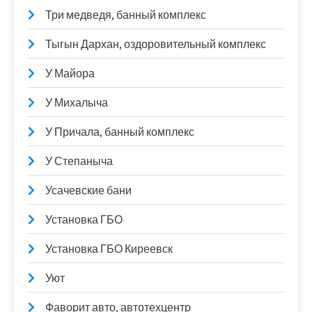
Три медведя, банный комплекс
Тыгын Дархан, оздоровительный комплекс
У Майора
У Михалыча
У Причала, банный комплекс
У Степаныча
Усачевские бани
Установка ГБО
Установка ГБО Киреевск
Уют
Фаворит авто, автотехцентр