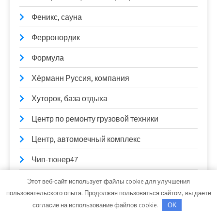
Феникс, сауна
Ферронордик
Формула
Хёрманн Руссия, компания
Хуторок, база отдыха
Центр по ремонту грузовой техники
Центр, автомоечный комплекс
Чип-тюнер47
Чисто Car, автомойка
Этот веб-сайт использует файлы cookie для улучшения
пользовательского опыта. Продолжая пользоваться сайтом, вы даете
Чистый цвет, автомойка
согласие на использование файлов cookie.
OK