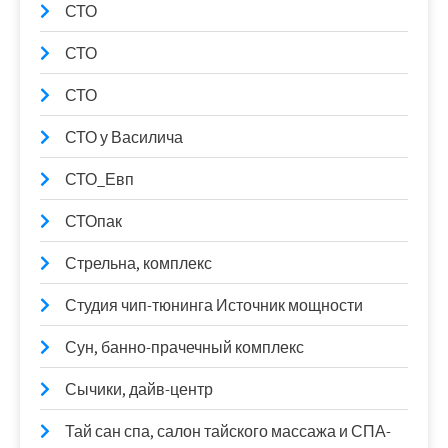
СТО
СТО
СТО
СТО у Василича
СТО_Евп
СТОпак
Стрельна, комплекс
Студия чип-тюнинга Источник мощности
Сун, банно-прачечный комплекс
Сычики, дайв-центр
Тай сан спа, салон тайского массажа и СПА-