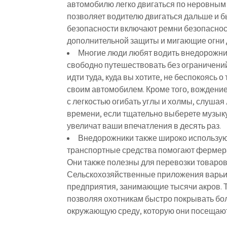
автомобилю легко двигаться по неровным 
позволяет водителю двигаться дальше и б
безопасности включают ремни безопаснос
дополнительной защиты и мигающие огни д
Многие люди любят водить внедорожни
свободно путешествовать без ограничени
идти туда, куда вы хотите, не беспокоясь о
своим автомобилем. Кроме того, вождение
с легкостью огибать углы и холмы, слуша
времени, если тщательно выберете музык
увеличат ваши впечатления в десять раз.
Внедорожники также широко используют
транспортные средства помогают фермерам
Они также полезны для перевозки товаров
Сельскохозяйственные приложения варьи
предприятия, занимающие тысячи акров. Т
позволяя охотникам быстро покрывать бо
окружающую среду, которую они посещают