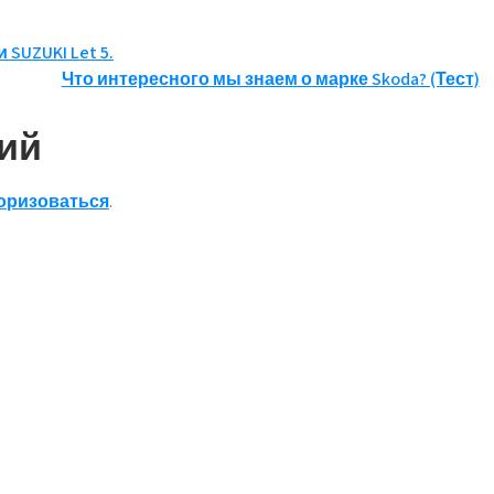
UZUKI Let 5.
Что интересного мы знаем о марке Skoda? (Тест)
ий
оризоваться
.