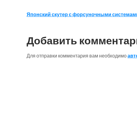
Навигация
Японский скутер с форсуночными системами S
по
записям
Добавить комментар
Для отправки комментария вам необходимо
авт