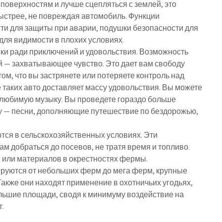
поверхностям и лучше сцепляться с землей, это
ыстрее, не повреждая автомобиль. Функции
ти для защиты при аварии, подушки безопасности для
ля видимости в плохих условиях.
ки ради приключений и удовольствия. Возможность
й — захватывающее чувство. Это дает вам свободу
 том, что вы застрянете или потеряете контроль над
 таких авто доставляет массу удовольствия. Вы можете
я любимую музыку. Вы проведете гораздо больше
у — песни, дополняющие путешествие по бездорожью,
ся в сельскохозяйственных условиях. Эти
 добраться до посевов, не тратя время и топливо.
 или материалов в окрестностях фермы.
руются от небольших ферм до мега ферм, крупные
акже они находят применение в охотничьих угодьях,
льшие площади, сводя к минимуму воздействие на
.