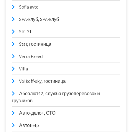
Sofia avto
SPA-клуб, SPA-клуб
St0-31
Star, гостиница
Verra Exeed
Villa
Volkoff-sky, гостиница
Абсолют42, служба грузоперевозок и
грузчиков
Авто-дело+, СТО
Автоhelp