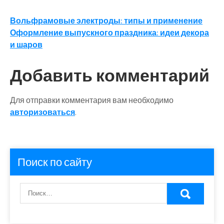
Навигация
Вольфрамовые электроды: типы и применение
Оформление выпускного праздника: идеи декора
по
и шаров
записям
Добавить комментарий
Для отправки комментария вам необходимо
авторизоваться
.
Поиск по сайту