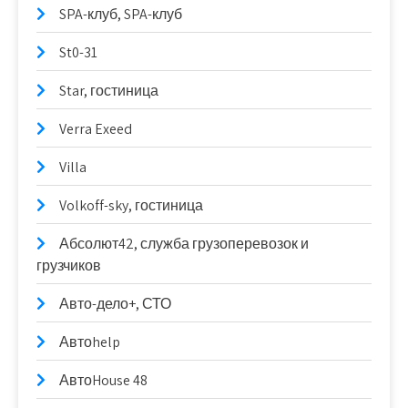
SPA-клуб, SPA-клуб
St0-31
Star, гостиница
Verra Exeed
Villa
Volkoff-sky, гостиница
Абсолют42, служба грузоперевозок и
грузчиков
Авто-дело+, СТО
Автоhelp
АвтоHouse 48