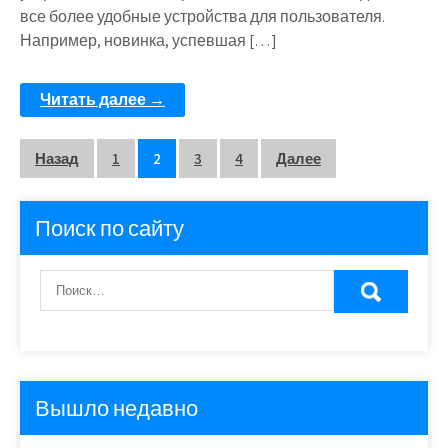
все более удобные устройства для пользователя.
Например, новинка, успевшая […]
Читать далее →
Пагинация
Назад
1
2
3
4
Далее
записей
Поиск по сайту
Вышло недавно