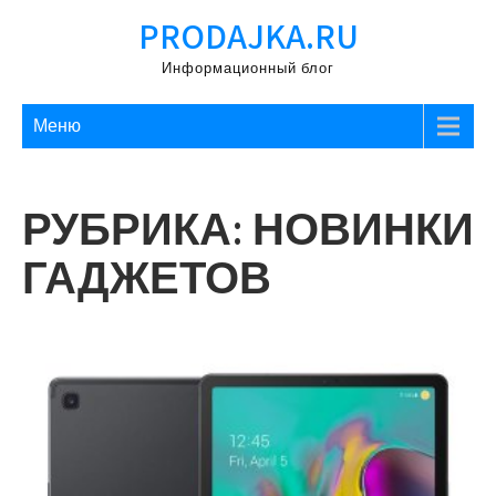
Перейти
PRODAJKA.RU
к
содержимому
Информационный блог
Меню
РУБРИКА:
НОВИНКИ
ГАДЖЕТОВ