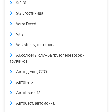
St0-31
Star, гостиница
Verra Exeed
Villa
Volkoff-sky, гостиница
Абсолют42, служба грузоперевозок и
грузчиков
Авто-дело+, СТО
Автоhelp
АвтоHouse 48
Автобэст, автомойка