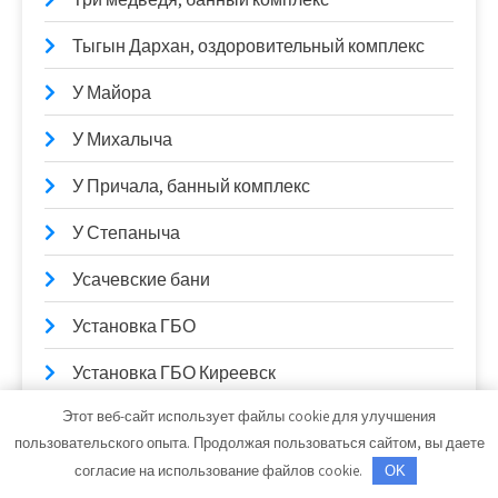
Тыгын Дархан, оздоровительный комплекс
У Майора
У Михалыча
У Причала, банный комплекс
У Степаныча
Усачевские бани
Установка ГБО
Установка ГБО Киреевск
Этот веб-сайт использует файлы cookie для улучшения
Уют
пользовательского опыта. Продолжая пользоваться сайтом, вы даете
Фаворит авто, автотехцентр
согласие на использование файлов cookie.
OK