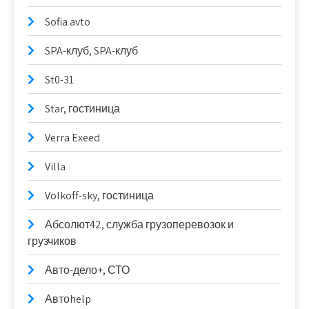
Sofia avto
SPA-клуб, SPA-клуб
St0-31
Star, гостиница
Verra Exeed
Villa
Volkoff-sky, гостиница
Абсолют42, служба грузоперевозок и
грузчиков
Авто-дело+, СТО
Автоhelp