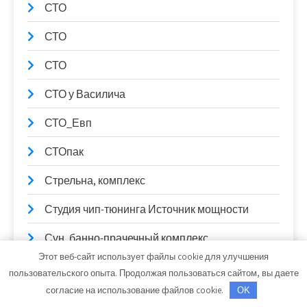
СТО
СТО
СТО
СТО у Василича
СТО_Евп
СТОпак
Стрельна, комплекс
Студия чип-тюнинга Источник мощности
Сун, банно-прачечный комплекс
Этот веб-сайт использует файлы cookie для улучшения
Сычики, дайв-центр
пользовательского опыта. Продолжая пользоваться сайтом, вы даете
согласие на использование файлов cookie.
OK
Тай сан спа, салон тайского массажа и СПА-