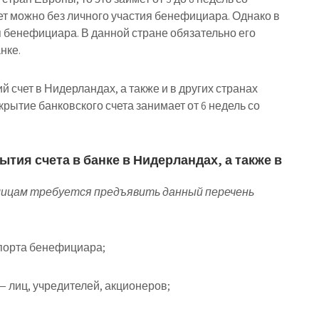
ет можно без личного участия бенефициара. Однако в
я бенефициара. В данной стране обязательно его
нке.
й счет в Нидерландах, а также и в других странах
рытие банковского счета занимает от 6 недель со
тия счета в банке в Нидерландах, а также в
лицам требуется предъявить данный перечень
спорта бенефициара;
— лиц, учредителей, акционеров;