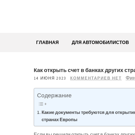
Перейти
к
содержимому
ГЛАВНАЯ
ДЛЯ АВТОМОБИЛИСТОВ
Как открыть счет в банках других ст
Фин
14 ИЮНЯ 2023
КОММЕНТАРИЕВ НЕТ
Содержание
Какие документы требуются для открытия 
странах Европы
Если вы решили открыть счет в банках других 