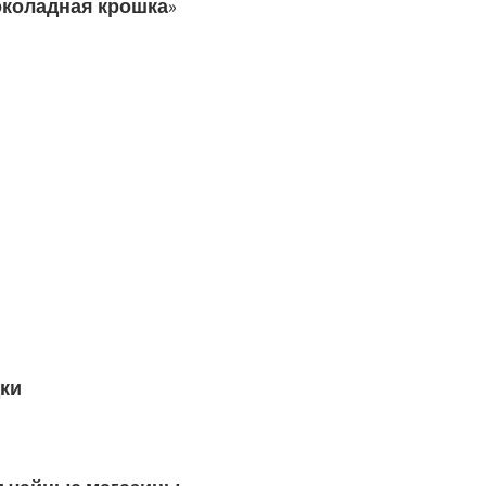
околадная крошка»
ки