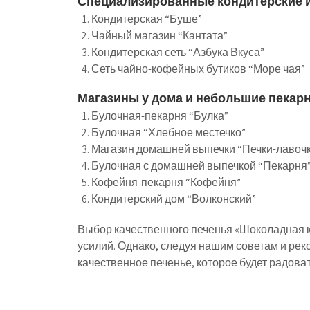
Специализированные кондитерские 
Кондитерская “Буше”
Чайный магазин “Кантата”
Кондитерская сеть “Азбука Вкуса”
Сеть чайно-кофейных бутиков “Море чая”
Магазины у дома и небольшие пекар
Булочная-пекарня “Булка”
Булочная “Хлебное местечко”
Магазин домашней выпечки “Печки-лавоч
Булочная с домашней выпечкой “Пекарня
Кофейня-пекарня “Кофейня”
Кондитерский дом “Волконский”
Выбор качественного печенья «Шоколадная кр
усилий. Однако, следуя нашим советам и ре
качественное печенье, которое будет радоват