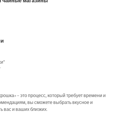
и чайные магазины
ни
ки”
”
ошка» – это процесс, который требует времени и
комендациям, вы сможете выбрать вкусное и
ь вас и ваших близких.