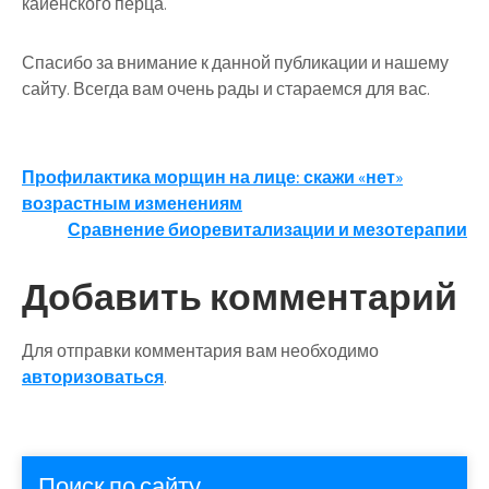
кайенского перца.
Спасибо за внимание к данной публикации и нашему
сайту. Всегда вам очень рады и стараемся для вас.
Навигация
Профилактика морщин на лице: скажи «нет»
возрастным изменениям
по
Сравнение биоревитализации и мезотерапии
записям
Добавить комментарий
Для отправки комментария вам необходимо
авторизоваться
.
Поиск по сайту