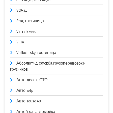
St0-31
Star, гостиница
Verra Exeed
Villa
Volkoff-sky, гостиница
Абсолют42, служба грузоперевозок и
грузчиков
Авто-дело+, СТО
Автоhelp
АвтоHouse 48
Автобэст, автомойка