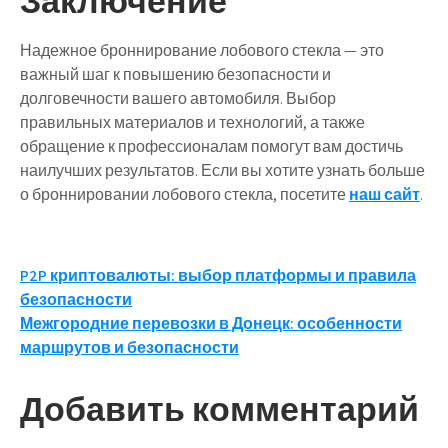
Заключение
Надежное броннирование лобового стекла — это
важный шаг к повышению безопасности и
долговечности вашего автомобиля. Выбор
правильных материалов и технологий, а также
обращение к профессионалам помогут вам достичь
наилучших результатов. Если вы хотите узнать больше
о броннировании лобового стекла, посетите
наш сайт
.
Навигация
P2P криптовалюты: выбор платформы и правила
безопасности
по
Межгородние перевозки в Донецк: особенности
записям
маршрутов и безопасности
Добавить комментарий