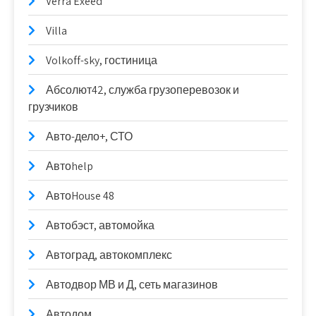
Verra Exeed
Villa
Volkoff-sky, гостиница
Абсолют42, служба грузоперевозок и
грузчиков
Авто-дело+, СТО
Автоhelp
АвтоHouse 48
Автобэст, автомойка
Автоград, автокомплекс
Автодвор МВ и Д, сеть магазинов
Автодом