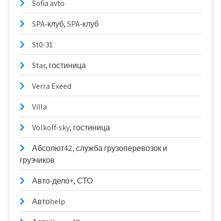
Sofia avto
SPA-клуб, SPA-клуб
St0-31
Star, гостиница
Verra Exeed
Villa
Volkoff-sky, гостиница
Абсолют42, служба грузоперевозок и
грузчиков
Авто-дело+, СТО
Автоhelp