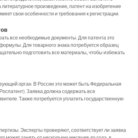
а литературное произведение, патент на изобретение
имеет свои особенности и требования к регистрации.
тов
ать все необходимые документы. Для патента это
 формулы. Для товарного знака потребуется образец
тщательно подготовить все материалы, чтобы избежать
вующий орган. В России это может быть Федеральная
Роспатент). Заявка должна содержать все
ителе. Также потребуется уплатить государственную
пертизы. Эксперты проверяют, соответствует ли заявка
п может занять от нескольких месяцев до года, в