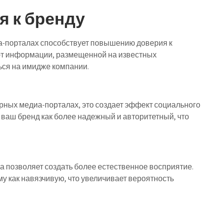
я к бренду
-порталах способствует повышению доверия к
т информации, размещенной на известных
ься на имидже компании.
рных медиа-порталах, это создает эффект социального
 ваш бренд как более надежный и авторитетный, что
а позволяет создать более естественное восприятие.
у как навязчивую, что увеличивает вероятность