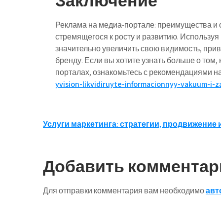
Заключение
Реклама на медиа-портале: преимущества и о
стремящегося к росту и развитию. Использу
значительно увеличить свою видимость, прив
бренду. Если вы хотите узнать больше о том
порталах, ознакомьтесь с рекомендациями н
yvision-likvidiruyte-informacionnyy-vakuum-i
Навигация
Услуги маркетинга: стратегии, продвижение 
по
записям
Добавить комментар
Для отправки комментария вам необходимо
авт