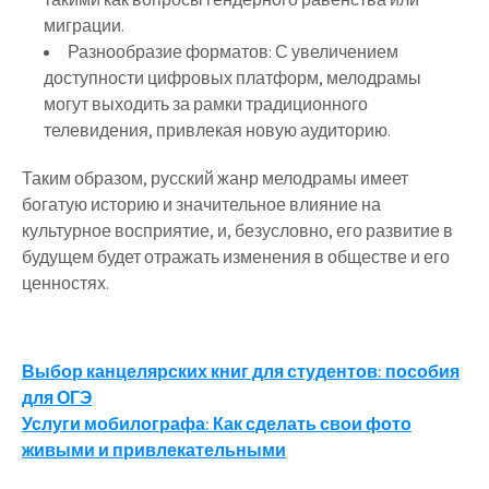
миграции.
Разнообразие форматов
: С увеличением
доступности цифровых платформ, мелодрамы
могут выходить за рамки традиционного
телевидения, привлекая новую аудиторию.
Таким образом, русский жанр мелодрамы имеет
богатую историю и значительное влияние на
культурное восприятие, и, безусловно, его развитие в
будущем будет отражать изменения в обществе и его
ценностях.
Навигация
Выбор канцелярских книг для студентов: пособия
для ОГЭ
по
Услуги мобилографа: Как сделать свои фото
записям
живыми и привлекательными