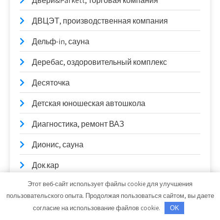
Двери&Parkett, торговая компания
ДВЦЭТ, производственная компания
Дельф-in, сауна
Деребас, оздоровительный комплекс
Десяточка
Детская юношеская автошкола
Диагностика, ремонт ВАЗ
Дионис, сауна
Док.кар
Этот веб-сайт использует файлы cookie для улучшения
Дока двери, салон
пользовательского опыта. Продолжая пользоваться сайтом, вы даете
Дубаи, сауна
согласие на использование файлов cookie.
OK