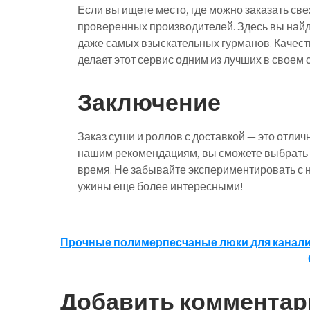
Если вы ищете место, где можно заказать св
проверенных производителей. Здесь вы най
даже самых взыскательных гурманов. Качеств
делает этот сервис одним из лучших в своем 
Заключение
Заказ суши и роллов с доставкой — это отлич
нашим рекомендациям, вы сможете выбрать 
время. Не забывайте экспериментировать с 
ужины еще более интересными!
Навигация
Прочные полимерпесчаные люки для канал
по
записям
Добавить комментар