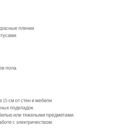
красные пленки.
нтусами.
ев пола.
15 см от стен и мебели.
тных подкладок.
белью или тяжелыми предметами.
боте с электричеством.