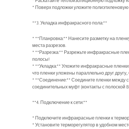
* Раскатайте теплоизоляционную подложку на
* Поверх подложки уложите полиэтиленовую 
**3. Укладка инфракрасного пола:**
* **Планровка:** Нанесите разметку на плен
места разрезов.
* **Разрезка:** Разрежьте инфракрасные пл
полосы!
* **Укладка:** Уложите инфракрасные пленк
что пленки уложены параллельно друг другу, 
* **Соединение:** Соедините пленки между 
соединительных муфт (контакты с полоской Bi
**4. Подключение к сети:**
* Подключите инфракрасные пленки к термор
* Установите терморегулятор в удобном месте