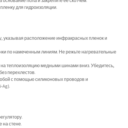
 основание пола и закрепите ее скотчем.
пленку для гидроизоляции.
ку, указывая расположение инфракрасных пленок и
енки по намеченным линиям. Не режьте нагревательные
и на теплоизоляцию медными шинами вниз. Убедитесь,
без перехлестов.
собой с помощью силиконовых проводов и
-Ag).
егулятору.
 на стене.