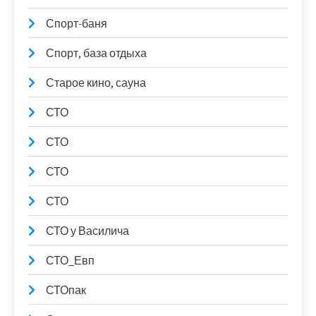
Спорт-баня
Спорт, база отдыха
Старое кино, сауна
СТО
СТО
СТО
СТО
СТО у Василича
СТО_Евп
СТОпак