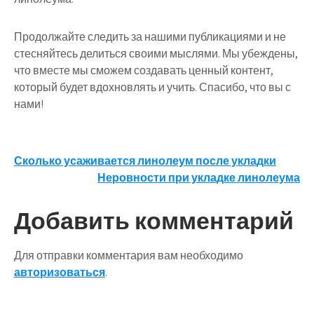
Продолжайте следить за нашими публикациями и не
стесняйтесь делиться своими мыслями. Мы убеждены,
что вместе мы сможем создавать ценный контент,
который будет вдохновлять и учить. Спасибо, что вы с
нами!
Навигация
Сколько усаживается линолеум после укладки
Неровности при укладке линолеума
по
записям
Добавить комментарий
Для отправки комментария вам необходимо
авторизоваться
.