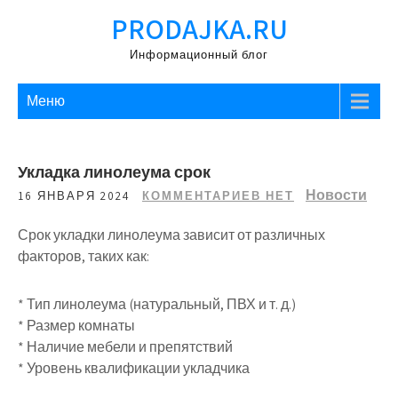
Перейти
PRODAJKA.RU
к
содержимому
Информационный блог
Меню
Укладка линолеума срок
Новости
16 ЯНВАРЯ 2024
КОММЕНТАРИЕВ НЕТ
Срок укладки линолеума зависит от различных
факторов, таких как:
* Тип линолеума (натуральный, ПВХ и т. д.)
* Размер комнаты
* Наличие мебели и препятствий
* Уровень квалификации укладчика