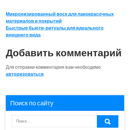
Навигация
Микронизированный воск для лакокрасочных
материалов и покрытий
по
Быстрые бьюти-ритуалы для идеального
записям
внешнего вида
Добавить комментарий
Для отправки комментария вам необходимо
авторизоваться
.
Поиск по сайту