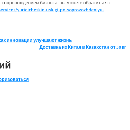
 сопровождением бизнеса, вы можете обратиться к
services/yuridicheskie-uslugi-po-soprovozhdeniyu-
как инновации улучшают жизнь
Доставка из Китая в Казахстан от 50 кг
ий
оризоваться
.