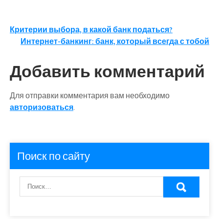
Навигация
Критерии выбора, в какой банк податься?
Интернет-банкинг: банк, который всегда с тобой
по
записям
Добавить комментарий
Для отправки комментария вам необходимо
авторизоваться
.
Поиск по сайту