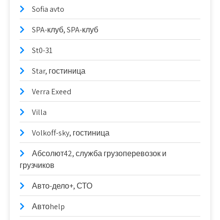
Sofia avto
SPA-клуб, SPA-клуб
St0-31
Star, гостиница
Verra Exeed
Villa
Volkoff-sky, гостиница
Абсолют42, служба грузоперевозок и
грузчиков
Авто-дело+, СТО
Автоhelp