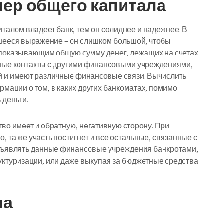
мер общего капитала
талом владеет банк, тем он солиднее и надежнее. В
шееся выражение – он слишком большой, чтобы
 показывающим общую сумму денег, лежащих на счетах
есные контакты с другими финансовыми учреждениями,
й и имеют различные финансовые связи. Вычислить
рмации о том, в каких других банкоматах, помимо
 деньги.
во имеет и обратную, негативную сторону. При
о, та же участь постигнет и все остальные, связанные с
объявлять данные финансовые учреждения банкротами,
ктуризации, или даже выкупая за бюджетные средства
ма