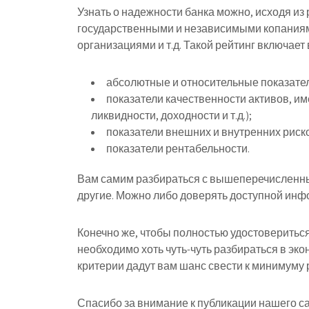
Узнать о надежности банка можно, исходя из 
государственными и независимыми копани
организациями и т.д. Такой рейтинг включает
абсолютные и относительные показател
показатели качественности активов, им
ликвидности, доходности и т.д.);
показатели внешних и внутренних риск
показатели рентабельности.
Вам самим разбираться с вышеперечисленным
другие. Можно либо доверять доступной инфо
Конечно же, чтобы полностью удостоверитьс
необходимо хоть чуть-чуть разбираться в э
критерии дадут вам шанс свести к минимуму 
Спасибо за внимание к публикации нашего са