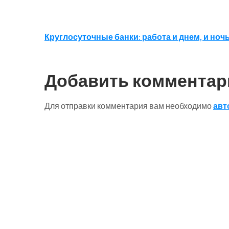
Навигация
Круглосуточные банки: работа и днем, и ноч
по
записям
Добавить комментар
Для отправки комментария вам необходимо
авт